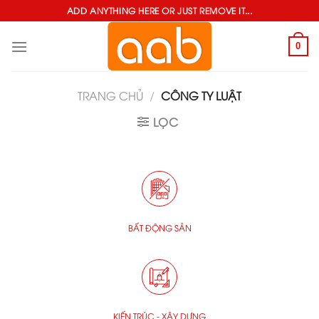
Skip
ADD ANYTHING HERE OR JUST REMOVE IT...
to
0
content
TRANG CHỦ
/
CÔNG TY LUẬT
LỌC
BẤT ĐỘNG SẢN
KIẾN TRÚC - XÂY DỰNG